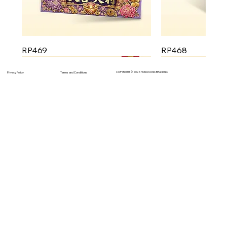
RP469
RP468
Terms and Conditions
Privacy Policy
COPYRIGHT © 2026 HONG KONG BRANDING
RP467
RP465
RP463
RP461
RP459
RP457
RP455
RP466
RP464
RP462
RP460
RP458
RP456
RP454