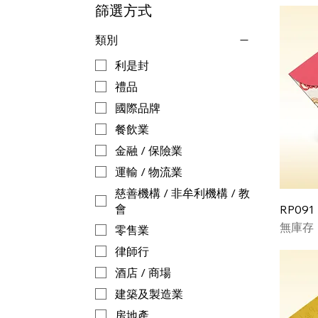
篩選方式
類別
利是封
禮品
國際品牌
餐飲業
金融 / 保險業
運輸 / 物流業
慈善機構 / 非牟利機構 / 教
會
RP091
無庫存
零售業
律師行
酒店 / 商場
建築及製造業
房地產