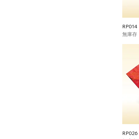
RP014
無庫存
RP026