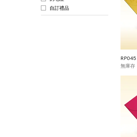
自訂禮品
RP045
無庫存