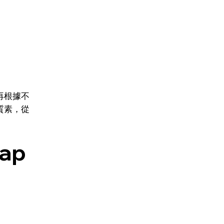
再根據不
質素，從
rap