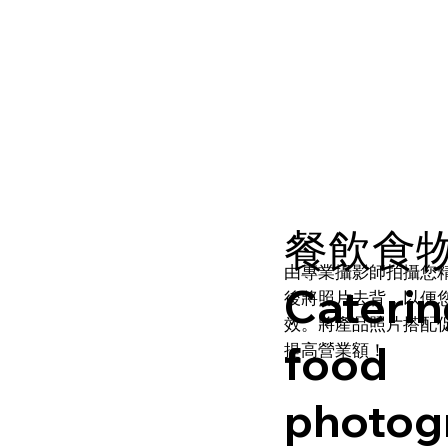
餐飲食
由專業攝影師拍攝您
Caterin
後將照片去背，以便
效。將產品照片搭配
food
提高營業額！
photog