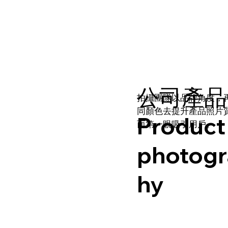
公司產品
拍攝團隊以品牌角度，
同顏色去提升產品照片
Product
而第一眼吸引用戶。
photog
hy