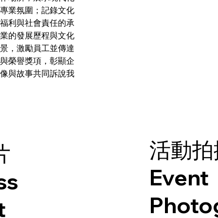
專業氛圍；記錄文化
福利與社會責任的承
業的發展歷程與文化
景，激勵員工並傳達
與榮譽獎項，彰顯企
像與故事共同訴說我
活動拍
片
Event
ss
Photo
t