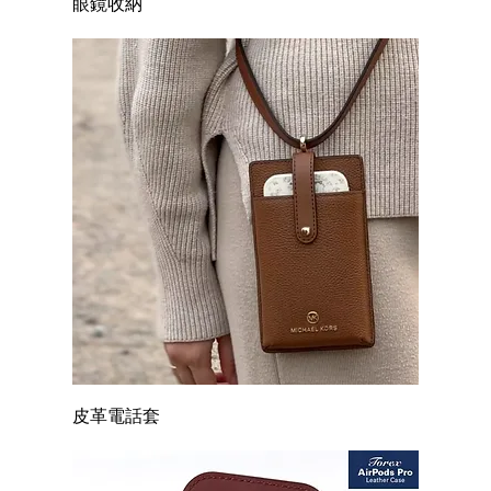
眼鏡收納
皮革電話套