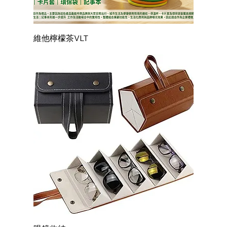
維他檸檬茶VLT